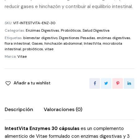
reducir gases e hinchazón y contribuir al equilibrio intestinal.
SKU:
VIT-INTESTVITA-ENZ-30
Categorías:
Enzimas Digestivas
,
Probióticos
,
Salud Digestiva
Etiquetas:
bienestar digestivo
,
Digestiones Pesadas
,
enzimas digestivas
,
flora intestinal
,
Gases
,
hinchazón abdominal
,
IntestVita
,
microbiota
intestinal
,
probióticos
,
vitae
Marca:
Vitae
Añadir a tu wishlist
Descripción
Valoraciones (0)
IntestVita Enzymes 30 cápsulas
es un complemento
alimenticio de Vitae formulado con enzimas digestivas y 3