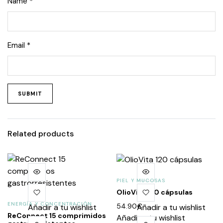
Name
*
Email
*
Related products
PIEL Y MUCOSAS
OlioVita 120 cápsulas
ENERGÍA Y CONCENTRACIÓN
54.90
€
Añadir a tu wishlist
Añadir a tu wishlist
ReConnect 15 comprimidos
Añadir a tu wishlist