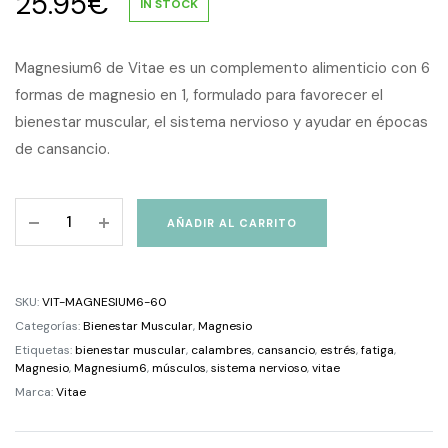
25.95
€
IN STOCK
Magnesium6 de Vitae es un complemento alimenticio con 6
formas de magnesio en 1, formulado para favorecer el
bienestar muscular, el sistema nervioso y ayudar en épocas
de cansancio.
Magnesium6
AÑADIR AL CARRITO
60
comprimidos
quantity
SKU:
VIT-MAGNESIUM6-60
Categorías:
Bienestar Muscular
,
Magnesio
Etiquetas:
bienestar muscular
,
calambres
,
cansancio
,
estrés
,
fatiga
,
Magnesio
,
Magnesium6
,
músculos
,
sistema nervioso
,
vitae
Marca:
Vitae