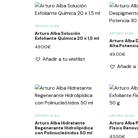
ARTURO ALBA
Arturo Alba Solución
ARTURO ALBA
Exfoliante Química 20 x 1,5 ml
Arturo Alba
Alta Potenci
49.00
€
49.00
€
Añadir a tu wishlist
Añadir a 
ARTURO ALBA
ARTURO ALBA
Arturo Alba Hidratante
Arturo Alba P
Regenerante Hidrolipídica
Físico Renov
con Polinucleótidos 50 ml
43.00
€