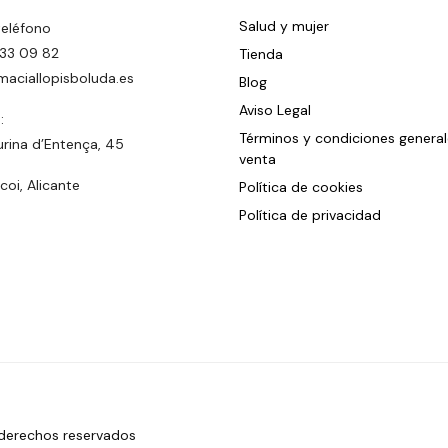
Salud y mujer
teléfono
33 09 82
Tienda
maciallopisboluda.es
Blog
Aviso Legal
:
Términos y condiciones genera
urina d’Entença, 45
venta
oi, Alicante
Política de cookies
Política de privacidad
 derechos reservados