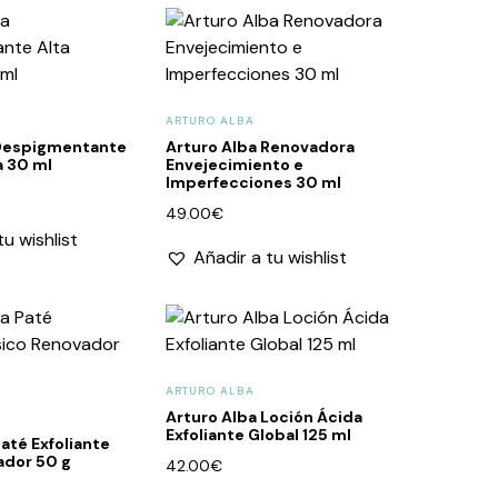
ARTURO ALBA
 Despigmentante
Arturo Alba Renovadora
a 30 ml
Envejecimiento e
Imperfecciones 30 ml
49.00
€
tu wishlist
Añadir a tu wishlist
ARTURO ALBA
Arturo Alba Loción Ácida
Exfoliante Global 125 ml
até Exfoliante
ador 50 g
42.00
€