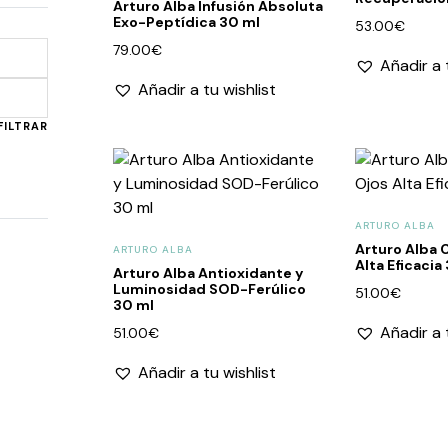
Arturo Alba Infusión Absoluta
Exo-Peptídica 30 ml
53.00
€
79.00
€
Añadir a 
Añadir a tu wishlist
Precio
Precio
mínimo
máximo
FILTRAR
ARTURO ALBA
Arturo Alba 
ARTURO ALBA
Alta Eficacia
Arturo Alba Antioxidante y
Luminosidad SOD-Ferúlico
51.00
€
30 ml
Añadir a 
51.00
€
Añadir a tu wishlist