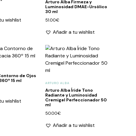
Arturo Alba Firmeza y
Luminosidad DMAE-Ursólico
30 ml
tu wishlist
51.00
€
Añadir a tu wishlist
Contorno de Ojos
 360º 15 ml
ARTURO ALBA
Arturo Alba Íride Tono
Radiante y Luminosidad
Cremigel Perfeccionador 50
tu wishlist
ml
50.00
€
Añadir a tu wishlist