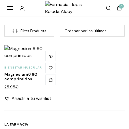
0
Filter Products
BIENESTAR MUSCULAR
Magnesium6 60
comprimidos
25.95
€
cio
cio
Añadir a tu wishlist
imo
imo
LA FARMACIA