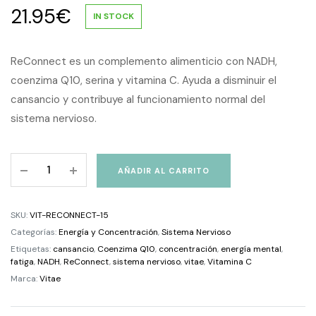
21.95
€
IN STOCK
ReConnect es un complemento alimenticio con NADH,
coenzima Q10, serina y vitamina C. Ayuda a disminuir el
cansancio y contribuye al funcionamiento normal del
sistema nervioso.
ReConnect
AÑADIR AL CARRITO
15
comprimidos
gastrorresistentes
SKU:
VIT-RECONNECT-15
quantity
Categorías:
Energía y Concentración
,
Sistema Nervioso
Etiquetas:
cansancio
,
Coenzima Q10
,
concentración
,
energía mental
,
fatiga
,
NADH
,
ReConnect
,
sistema nervioso
,
vitae
,
Vitamina C
Marca:
Vitae