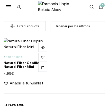
0
Filter Products
ACCESORIOS
Natural Fiber Cepillo
Natural Fiber Mini
4.95
€
cio
cio
Añadir a tu wishlist
imo
imo
LA FARMACIA