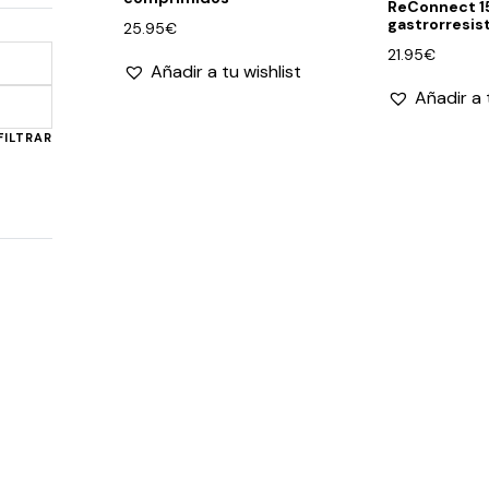
ReConnect 1
gastrorresis
25.95
€
21.95
€
Añadir a tu wishlist
Añadir a 
Precio
Precio
mínimo
máximo
FILTRAR