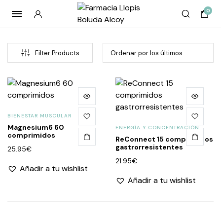
0
Filter Products
BIENESTAR MUSCULAR
Magnesium6 60
ENERGÍA Y CONCENTRACIÓN
comprimidos
ReConnect 15 comprimidos
gastrorresistentes
25.95
€
cio
cio
21.95
€
Añadir a tu wishlist
imo
imo
Añadir a tu wishlist