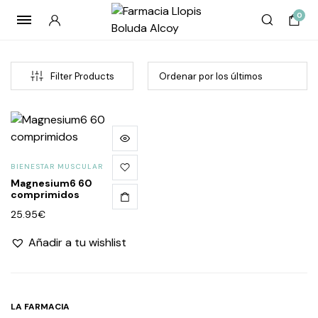
0
Filter Products
BIENESTAR MUSCULAR
Magnesium6 60
comprimidos
25.95
€
cio
cio
Añadir a tu wishlist
imo
imo
LA FARMACIA