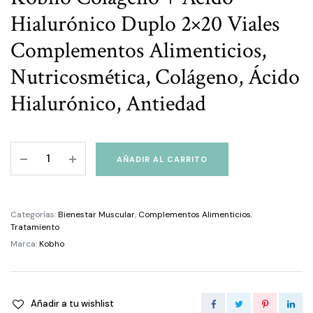
Hialurónico Duplo 2×20 Viales
Complementos Alimenticios,
Nutricosmética, Colágeno, Ácido
Hialurónico, Antiedad
Kobho
AÑADIR AL CARRITO
Colágeno
+
Ácido
Categorías:
Bienestar Muscular
,
Complementos Alimenticios
,
Hialurónico
Tratamiento
Duplo
Marca:
Kobho
2x20
Viales
quantity
Añadir a tu wishlist