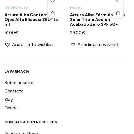
ARTURO ALBA
FACIAL
Arturo Alba Contorno de
Arturo Alba Fórmula Barra
Ojos Alta Eficacia 360º 15
Solar Triple Acción
ml
Acabado Zero SPF 50+
51.00
€
29.00
€
Añadir a tu wishlist
Añadir a tu wishlist
LA FARMACIA
Sobre nosotros
Contacto
Blog
Tienda
CONTACTA CON NOSOTROS
Nuestro teléfono