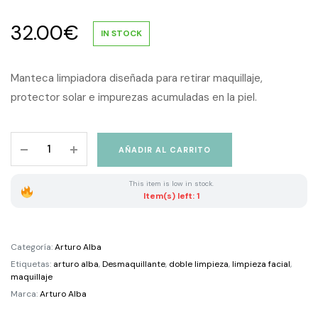
32.00
€
IN STOCK
Manteca limpiadora diseñada para retirar maquillaje,
protector solar e impurezas acumuladas en la piel.
Arturo
AÑADIR AL CARRITO
Alba
Manteca
This item is low in stock.
de
Item(s) left: 1
Primera
Limpieza
Desmaquillante
Categoría:
Arturo Alba
125
Etiquetas:
arturo alba
,
Desmaquillante
,
doble limpieza
,
limpieza facial
,
ml
maquillaje
quantity
Marca:
Arturo Alba