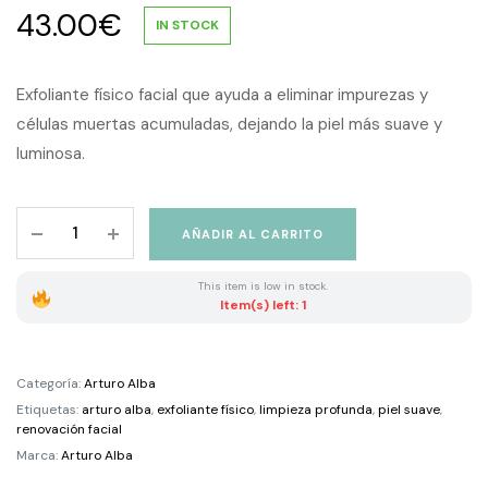
43.00
€
IN STOCK
Exfoliante físico facial que ayuda a eliminar impurezas y
células muertas acumuladas, dejando la piel más suave y
luminosa.
Arturo
AÑADIR AL CARRITO
Alba
Paté
This item is low in stock.
Exfoliante
Item(s) left: 1
Físico
Renovador
50
Categoría:
Arturo Alba
g
Etiquetas:
arturo alba
,
exfoliante físico
,
limpieza profunda
,
piel suave
,
quantity
renovación facial
Marca:
Arturo Alba