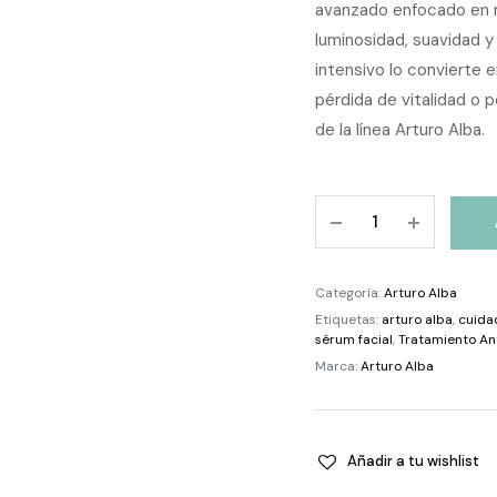
avanzado enfocado en me
luminosidad, suavidad 
intensivo lo convierte e
pérdida de vitalidad o
de la línea Arturo Alba.
Arturo
Alba
Infusión
Absoluta
Categoría:
Arturo Alba
Exo-
Etiquetas:
arturo alba
,
cuida
Peptídica
sérum facial
,
Tratamiento An
30
Marca:
Arturo Alba
ml
quantity
Añadir a tu wishlist