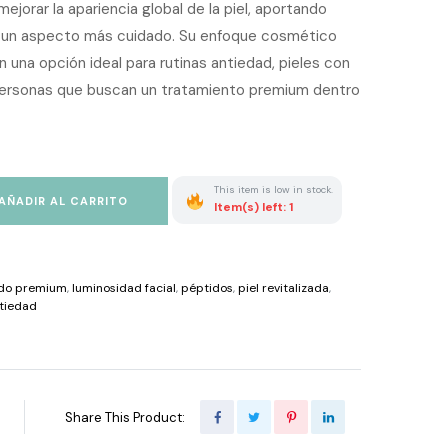
jorar la apariencia global de la piel, aportando
y un aspecto más cuidado. Su enfoque cosmético
n una opción ideal para rutinas antiedad, pieles con
 personas que buscan un tratamiento premium dentro
This item is low in stock.
AÑADIR AL CARRITO
Item(s) left: 1
do premium
,
luminosidad facial
,
péptidos
,
piel revitalizada
,
tiedad
Share This Product: