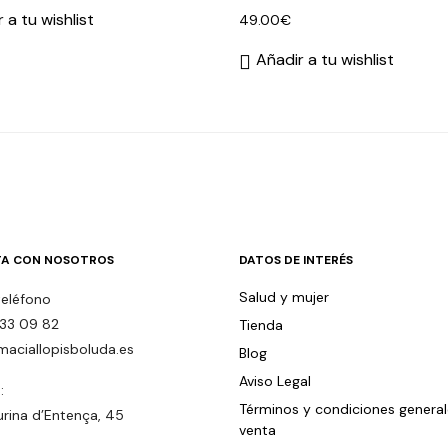
 a tu wishlist
49.00
€
Añadir a tu wishlist
A CON NOSOTROS
DATOS DE INTERÉS
Salud y mujer
teléfono
33 09 82
Tienda
maciallopisboluda.es
Blog
Aviso Legal
:
Términos y condiciones genera
urina d’Entença, 45
venta