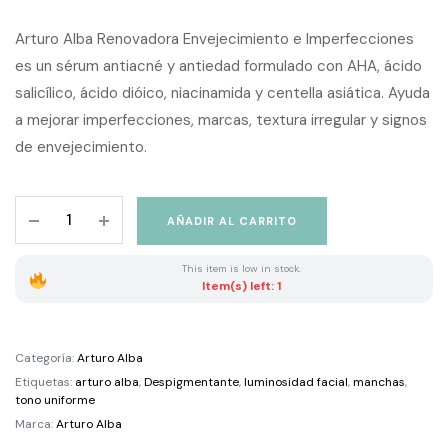
Arturo Alba Renovadora Envejecimiento e Imperfecciones
es un sérum antiacné y antiedad formulado con AHA, ácido
salicílico, ácido dióico, niacinamida y centella asiática. Ayuda
a mejorar imperfecciones, marcas, textura irregular y signos
de envejecimiento.
Arturo
AÑADIR AL CARRITO
Alba
Despigmentante
This item is low in stock.
Alta
Item(s) left: 1
Potencia
30
ml
Categoría:
Arturo Alba
quantity
Etiquetas:
arturo alba
,
Despigmentante
,
luminosidad facial
,
manchas
,
tono uniforme
Marca:
Arturo Alba