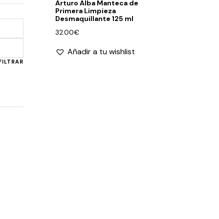
Arturo Alba Manteca de
Primera Limpieza
Desmaquillante 125 ml
32.00
€
Precio
Precio
Añadir a tu wishlist
mínimo
máximo
FILTRAR