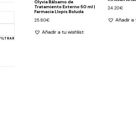
Olyvia Bálsamo de
Tratamiento Externo 50 ml |
24.20
€
Farmacia Llopis Boluda
Añadir a 
25.80
€
Precio
Precio
Añadir a tu wishlist
mínimo
máximo
FILTRAR