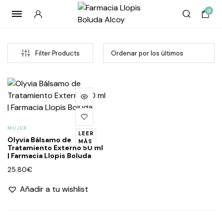
0
Filter Products
MUJER
LEER
Olyvia Bálsamo de
MÁS
Tratamiento Externo 50 ml
| Farmacia Llopis Boluda
cio
cio
25.80
€
imo
imo
Añadir a tu wishlist