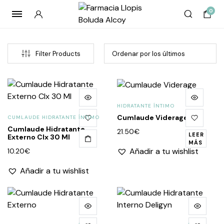
0
Filter Products
HIDRATANTE ÍNTIMO
Cumlaude Viderage
CUMLAUDE HIDRATANTE ÍNTIMO
Cumlaude Hidratante
21.50
€
LEER
Externo Clx 30 Ml
MÁS
Añadir a tu wishlist
10.20
€
cio
cio
Añadir a tu wishlist
imo
imo