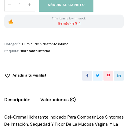
Cumlaude
AÑADIR AL CARRITO
Hidratante
Interno
This item is low in stock.
Deligyn
Item(s) left: 1
quantity
Categoría:
Cumlaude hidratante íntimo
Etiqueta:
Hidratante interno
Añadir a tu wishlist
Descripción
Valoraciones (0)
Gel-Crema Hidratante Indicado Para Combatir Los Sintomas
De Irritación, Sequedad Y Picor De La Mucosa Vaginal Y La