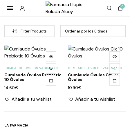
0
Filter Products
CUMLAUDE OVULOS VAGINALES
CUMLAUDE OVULOS VAGINALES
Cumlaude Óvulos Prebiotic
Cumlaude Óvulos Clx 10
10 Óvulos
Óvulos
14.60
€
10.90
€
cio
cio
Añadir a tu wishlist
Añadir a tu wishlist
imo
imo
LA FARMACIA