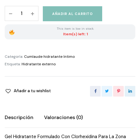
Cumlaude
AÑADIR AL CARRITO
Hidratante
Externo
This item is low in stock.
Clx
Item(s) left: 1
30
Ml
quantity
Categoría:
Cumlaude hidratante íntimo
Etiqueta:
Hidratante externo
Añadir a tu wishlist
Descripción
Valoraciones (0)
Gel Hidratante Formulado Con Clorhexidina Para La Zona