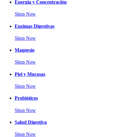
Energía y Concentración
Shop Now
Enzimas Digestivas
Shop Now
Magnesio
Shop Now
Piel y Mucosas
Shop Now
Probióticos
Shop Now
Salud Digestiva
Shop Now