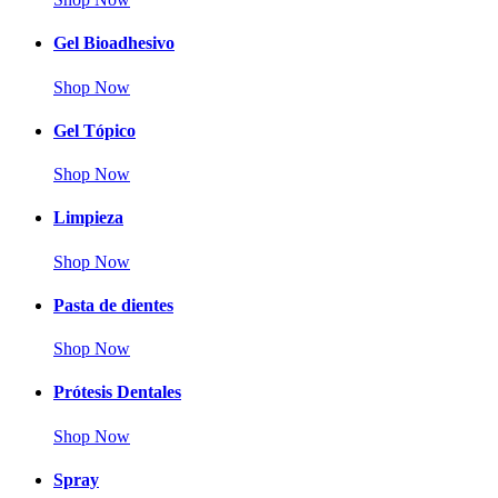
Gel Bioadhesivo
Shop Now
Gel Tópico
Shop Now
Limpieza
Shop Now
Pasta de dientes
Shop Now
Prótesis Dentales
Shop Now
Spray