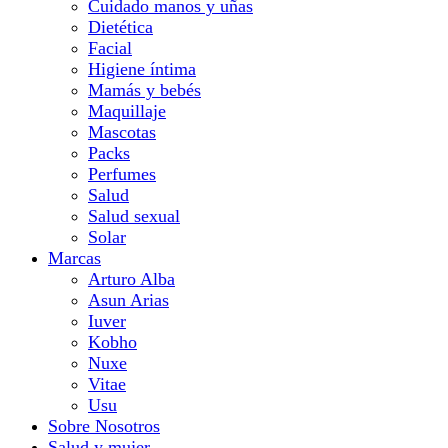
Cuidado manos y uñas
Dietética
Facial
Higiene íntima
Mamás y bebés
Maquillaje
Mascotas
Packs
Perfumes
Salud
Salud sexual
Solar
Marcas
Arturo Alba
Asun Arias
Iuver
Kobho
Nuxe
Vitae
Usu
Sobre Nosotros
Salud y mujer