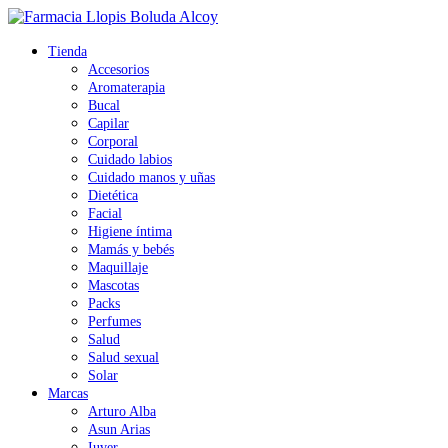
Tienda
Accesorios
Aromaterapia
Bucal
Capilar
Corporal
Cuidado labios
Cuidado manos y uñas
Dietética
Facial
Higiene íntima
Mamás y bebés
Maquillaje
Mascotas
Packs
Perfumes
Salud
Salud sexual
Solar
Marcas
Arturo Alba
Asun Arias
Iuver