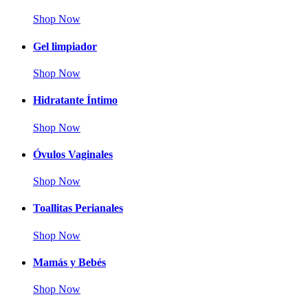
Shop Now
Gel limpiador
Shop Now
Hidratante Íntimo
Shop Now
Óvulos Vaginales
Shop Now
Toallitas Perianales
Shop Now
Mamás y Bebés
Shop Now