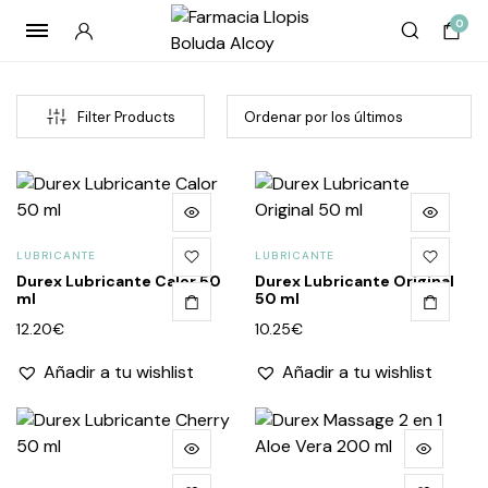
0
Filter Products
LUBRICANTE
LUBRICANTE
Durex Lubricante Calor 50
Durex Lubricante Original
ml
50 ml
12.20
€
10.25
€
cio
cio
Añadir a tu wishlist
Añadir a tu wishlist
imo
imo