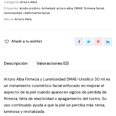
Ursólico
Categoría:
Arturo Alba
30
Etiquetas:
ácido ursólico
,
Antiedad
,
arturo alba
,
DMAE
,
firmeza facial
,
ml
luminosidad
,
reafirmante facial
quantity
Marca:
Arturo Alba
Añadir a tu wishlist
Descripción
Valoraciones (0)
Arturo Alba Firmeza y Luminosidad DMAE-Ursólico 30 ml es
un tratamiento cosmético facial enfocado en mejorar el
aspecto de la piel cuando aparecen signos de pérdida de
firmeza, falta de elasticidad o apagamiento del rostro. Su
uso continuado ayuda a que la piel se perciba más tersa,
luminosa y revitalizada.