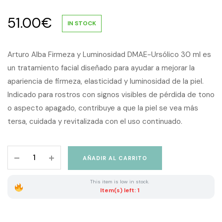
51.00
€
IN STOCK
Arturo Alba Firmeza y Luminosidad DMAE-Ursólico 30 ml es
un tratamiento facial diseñado para ayudar a mejorar la
apariencia de firmeza, elasticidad y luminosidad de la piel.
Indicado para rostros con signos visibles de pérdida de tono
o aspecto apagado, contribuye a que la piel se vea más
tersa, cuidada y revitalizada con el uso continuado.
Arturo
AÑADIR AL CARRITO
Alba
Firmeza
This item is low in stock.
y
Item(s) left: 1
Luminosidad
DMAE-