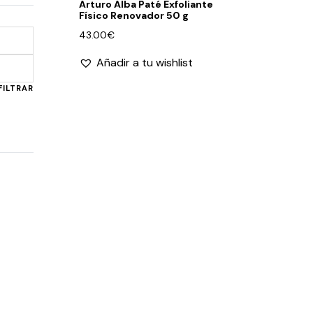
Arturo Alba Paté Exfoliante
Físico Renovador 50 g
43.00
€
Añadir a tu wishlist
Precio
Precio
mínimo
máximo
FILTRAR