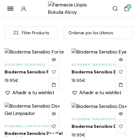
0
Filter Products
BIODERMA HIDRATANTE
BIODERMA TRATAMIENTO
Bioderma Sensibio Forte
Bioderma Sensibio Eye
19.95
€
19.95
€
Añadir a tu wishlist
Añadir a tu wishlist
cio
cio
imo
imo
BIODERMA TRATAMIENTO
Bioderma Sensibio Ds+
BIODERMA LIMPIEZA FACIAL
Bioderma Sensibio Ds+ Gel
19.95
€