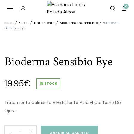
0
Inicio
/
Facial
/
Tratamiento
/
Bioderma tratamiento
/
Bioderma
Sensibio Eye
Bioderma Sensibio Eye
19.95
€
IN STOCK
Tratamiento Calmante E Hidratante Para El Contorno De
Ojos.
Bioderma
AÑADIR AL CARRITO