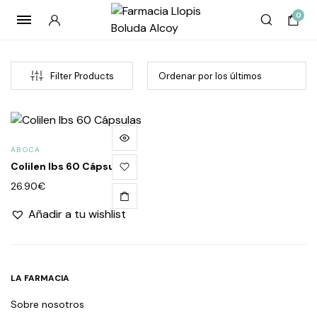
0
Filter Products
ABOCA
Colilen Ibs 60 Cápsulas
26.90
€
Añadir a tu wishlist
cio
cio
imo
imo
LA FARMACIA
Sobre nosotros