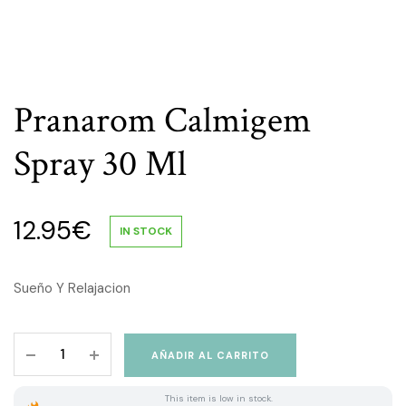
Pranarom Calmigem
Spray 30 Ml
12.95
€
IN STOCK
Sueño Y Relajacion
Pranarom
AÑADIR AL CARRITO
Calmigem
Spray
This item is low in stock.