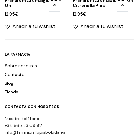
Pranarom Aromalgic Roll-
Pranarom Aromapic Roll On
On
Citronella Plus
12.95
€
12.95
€
Añadir a tu wishlist
Añadir a tu wishlist
LA FARMACIA
Sobre nosotros
Contacto
Blog
Tienda
CONTACTA CON NOSOTROS
Nuestro teléfono
+34 965 33 09 82
info@farmaciallopisboluda.es