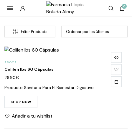
0
Filter Products
ABOCA
Colilen Ibs 60 Cápsulas
26.90
€
Producto Sanitario Para El Bienestar Digestivo
cio
cio
SHOP NOW
imo
imo
Añadir a tu wishlist