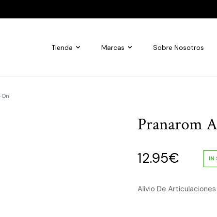
Tienda
Marcas
Sobre Nosotros
l-On
Pranarom A
12.95
€
IN
Alivio De Articulacione