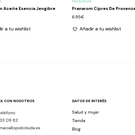
M
PRANAROM
m Aceite Esencia Jengibre
Pranarom Cipres De Provenz
6.95
€
r a tu wishlist
Añadir a tu wishlist
A CON NOSOTROS
DATOS DE INTERÉS
Salud y mujer
teléfono
33 09 82
Tienda
maciallopisboluda.es
Blog