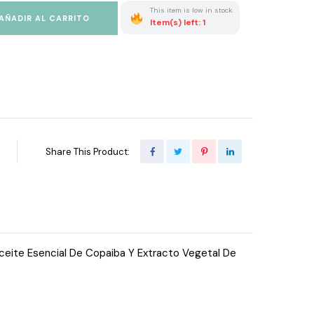
This item is low in stock.
AÑADIR AL CARRITO
Item(s) left: 1
Share This Product:
Aceite Esencial De Copaiba Y Extracto Vegetal De