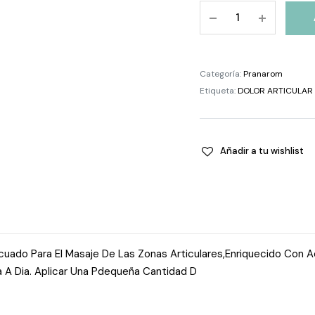
Pranarom
Aromalgic
Roll-
On
Categoría:
Pranarom
quantity
Etiqueta:
DOLOR ARTICULAR
Añadir a tu wishlist
cuado Para El Masaje De Las Zonas Articulares,Enriquecido Con 
Dia A Dia. Aplicar Una Pdequeña Cantidad D