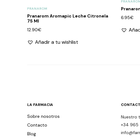
PRANARO
Pranaro
PRANAROM
Pranarom Aromapic Leche Citronela
6.95
€
75 Ml
Añadi
12.90
€
Añadir a tu wishlist
LA FARMACIA
CONTACT
Sobre nosotros
Nuestro 
+34 965 
Contacto
info@far
Blog