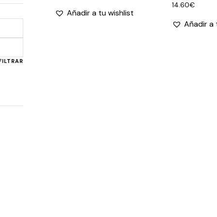
14.60
€
Añadir a tu wishlist
Añadir a 
Precio
Precio
mínimo
máximo
FILTRAR