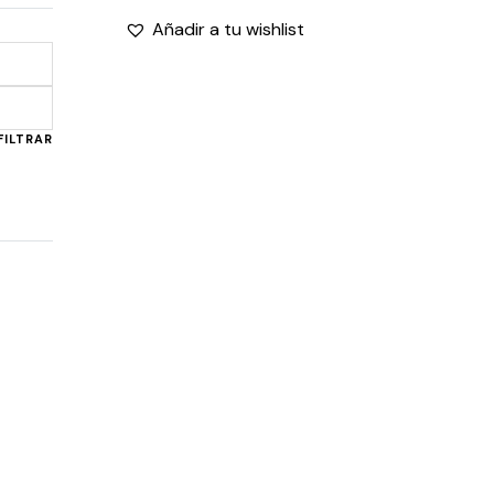
Añadir a tu wishlist
Precio
Precio
mínimo
máximo
FILTRAR