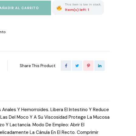
This item is low in stock.
AÑADIR AL CARRITO
Item(s) left: 1
nto
Share This Product:
as Anales Y Hemorroides. Libera El Intestino Y Reduce
 A Las Del Moco Y A Su Viscosidad Protege La Mucosa
o Y Lactancia. Modo De Empleo: Abrir El
Delicadamente La Cánula En El Recto. Comprimir