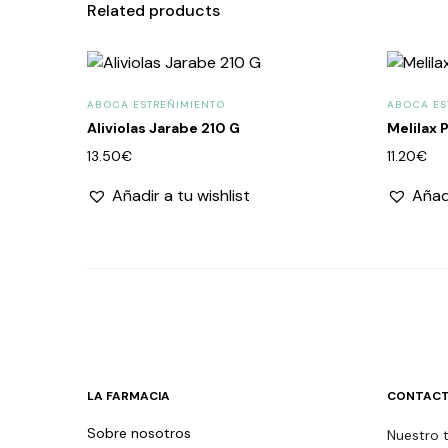
Related products
ABOCA ESTREÑIMIENTO
ABOCA ES
Aliviolas Jarabe 210 G
Melilax 
13.50
€
11.20
€
Añadir a tu wishlist
Añadi
LA FARMACIA
CONTACT
Sobre nosotros
Nuestro 