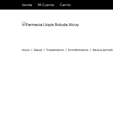
tienda
Mi Cuenta
Carrito
Inicio
/
Salud
/
Tratamiento
/
Estreñimiento
/
Aboca estreñ