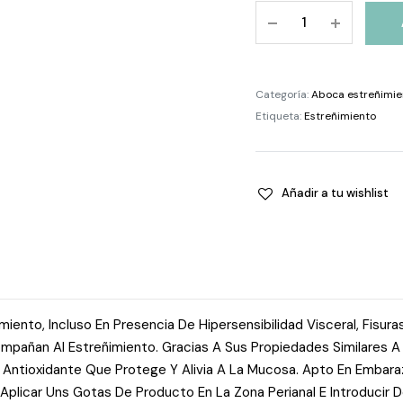
Melilax
Adult
6
Microenemas
Categoría:
Aboca estreñimie
quantity
Etiqueta:
Estreñimiento
Añadir a tu wishlist
imiento, Incluso En Presencia De Hipersensibilidad Visceral, Fisur
Acompañan Al Estreñimiento. Gracias A Sus Propiedades Similares
Antioxidante Que Protege Y Alivia A La Mucosa. Apto En Embaraz
plicar Uns Gotas De Producto En La Zona Perianal E Introducir 