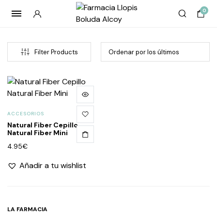
0
Filter Products
ACCESORIOS
Natural Fiber Cepillo
Natural Fiber Mini
4.95
€
cio
cio
Añadir a tu wishlist
imo
imo
LA FARMACIA