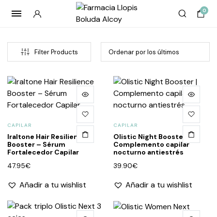
0
Filter Products
CAPILAR
CAPILAR
Iraltone Hair Resilience
Olistic Night Booster |
Booster – Sérum
Complemento capilar
Fortalecedor Capilar
nocturno antiestrés
cio
cio
47.95
€
39.90
€
imo
imo
Añadir a tu wishlist
Añadir a tu wishlist