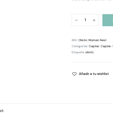
Olistic
Women
Next
quantity
SKU:
Olistic Women Next
Categorías:
Capilar
,
Capilar
,
Etiqueta:
olistic
Añadir a tu wishlist
xt.