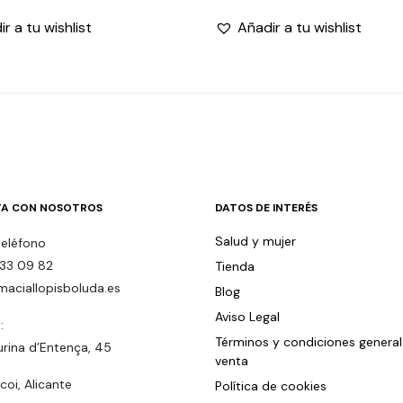
r a tu wishlist
Añadir a tu wishlist
A CON NOSOTROS
DATOS DE INTERÉS
Salud y mujer
teléfono
33 09 82
Tienda
maciallopisboluda.es
Blog
Aviso Legal
:
Términos y condiciones genera
urina d’Entença, 45
venta
oi, Alicante
Política de cookies