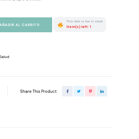
This item is low in stock.
AÑADIR AL CARRITO
Item(s) left: 1
Salud
Share This Product: