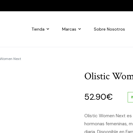
Tienda
Marcas
Sobre Nosotros
c Women Next
Olistic Wo
52.90
€
Olistic Women Next es u
hormonas femeninas, me
diaria. Disponible en Fa