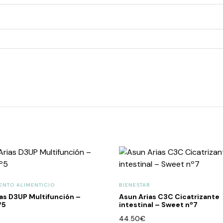
NTO ALIMENTICIO
BIENESTAR
as D3UP Multifunción –
Asun Arias C3C Cicatrizante
º5
intestinal – Sweet nº7
44.50
€