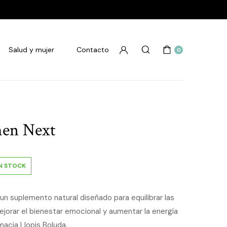
Salud y mujer
Contacto
0
men Next
IN STOCK
n suplemento natural diseñado para equilibrar las
jorar el bienestar emocional y aumentar la energía
rmacia Llopis Boluda.