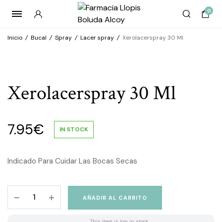
0
Inicio
/
Bucal
/
Spray
/
Lacer spray
/
Xerolacerspray 30 Ml
Xerolacerspray 30 Ml
7.95
€
IN STOCK
Indicado Para Cuidar Las Bocas Secas
Xerolacerspray
AÑADIR AL CARRITO
30
Ml
This item is low in stock.