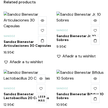
Related products
SANDOZ
Sandoz Bienestar Jr. 10
SANDOZ
Sobres
Sandoz Bienestar
Articulaciones 30 Capsulas
9.95
€
16.95
€
Añadir a tu wishlist
Añadir a tu wishlist
SANDOZ
SANDOZ
Sandoz Bienestar
Sandoz Bienestar Bifidus 10
LEER
Lactobacillus 20 Cápsulas
Sobres
MÁS
12.95
€
10.95
€