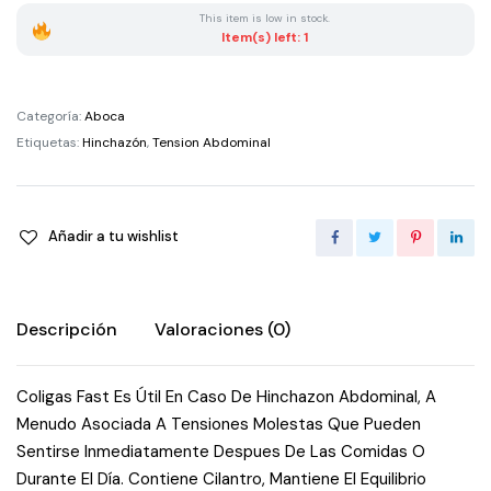
20
This item is low in stock.
Tisanas
Item(s) left: 1
quantity
Categoría:
Aboca
Etiquetas:
Hinchazón
,
Tension Abdominal
Añadir a tu wishlist
Descripción
Valoraciones (0)
Coligas Fast Es Útil En Caso De Hinchazon Abdominal, A
Menudo Asociada A Tensiones Molestas Que Pueden
Sentirse Inmediatamente Despues De Las Comidas O
Durante El Día. Contiene Cilantro, Mantiene El Equilibrio