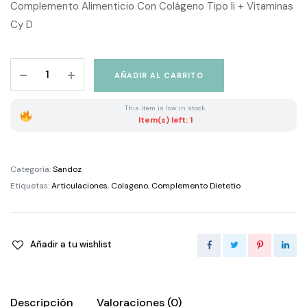
Complemento Alimenticio Con Colágeno Tipo Ii + Vitaminas
Cy D
Sandoz
AÑADIR AL CARRITO
Bienestar
Articulaciones
This item is low in stock.
30
Item(s) left: 1
Capsulas
quantity
Categoría:
Sandoz
Etiquetas:
Articulaciones
,
Colageno
,
Complemento Dietetio
Añadir a tu wishlist
Descripción
Valoraciones (0)