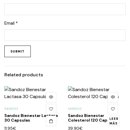
Email
*
Related products
SANDOZ
SANDOZ
Sandoz Bienestar Lactasa
Sandoz Bienestar
LEER
30 Capsulas
Colesterol 120 Capsulas
MÁS
11.95
€
39.90
€