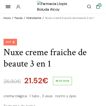
0
Inicio
/
Facial
/
Hidratante
/
Nuxe creme fraiche de beaute 3 en 1
HOT
Nuxe creme fraiche de
beaute 3 en 1
21.52
€
El
El
26.90
€
IN STOCK
precio
precio
crema mágica : 1 tubo , 3 usus . rostro y ojos.
original
actual