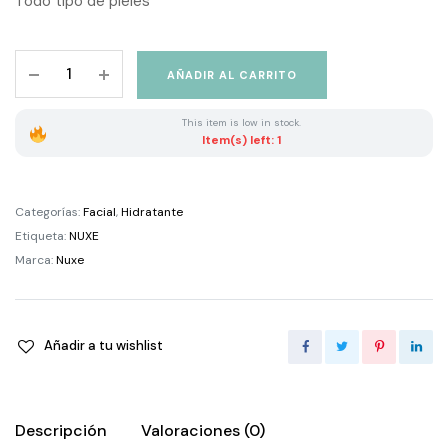
Todo tipo de pieles
era:
es:
Nuxe
AÑADIR AL CARRITO
creme
26.90€.
21.52€.
fraiche
This item is low in stock.
de
Item(s) left: 1
beaute
3
en
Categorías:
Facial
,
Hidratante
1
Etiqueta:
NUXE
quantity
Marca:
Nuxe
Añadir a tu wishlist
Descripción
Valoraciones (0)