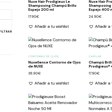
Nuxe Hair Prodigieux Le
Nuxe Hair Pr
Shampooing Champú Brillo
Shampooing 
Espejo 200 ml
Espejo 400 
17.90
€
24.90
€
Precio
Precio
Añadir a tu wishlist
Añadir a 
mínimo
máximo
FILTRAR
CONTORNO DE OJOS
CAPILAR
Nuxellence Contorno de Ojos
Champú Brill
de NUXE
Prodigieux®
38.90
€
17.90
€
Añadir a tu wishlist
Añadir a 