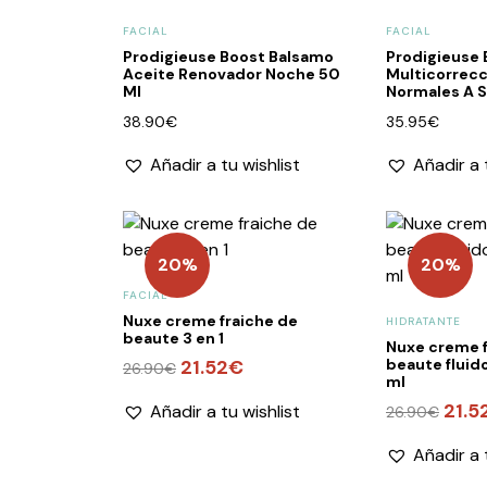
FACIAL
FACIAL
Prodigieuse Boost Balsamo
Prodigieuse
Aceite Renovador Noche 50
Multicorrecc
Ml
Normales A 
38.90
€
35.95
€
Añadir a tu wishlist
Añadir a 
20%
20%
FACIAL
Nuxe creme fraiche de
HIDRATANTE
beaute 3 en 1
Nuxe creme f
beaute fluid
El
21.52
€
El
26.90
€
ml
precio
precio
El
21.5
Añadir a tu wishlist
original
actual
26.90
€
preci
era:
es:
Añadir a 
origin
26.90€.
21.52€.
era: