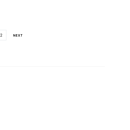
€.
21.52€.
2
NEXT