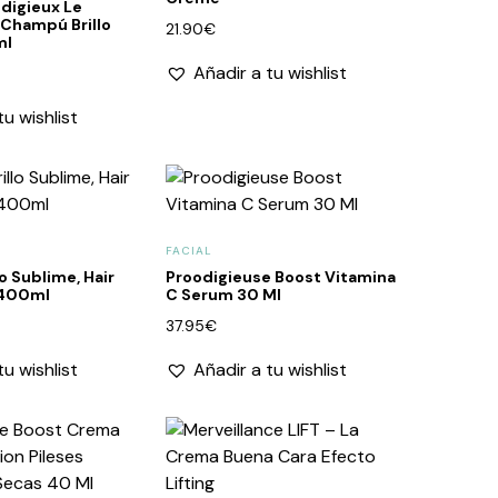
odigieux Le
Champú Brillo
21.90
€
ml
Añadir a tu wishlist
tu wishlist
FACIAL
o Sublime, Hair
Proodigieuse Boost Vitamina
 400ml
C Serum 30 Ml
37.95
€
tu wishlist
Añadir a tu wishlist