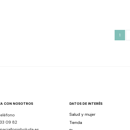
26.90
1
A CON NOSOTROS
DATOS DE INTERÉS
Salud y mujer
teléfono
33 09 82
Tienda
maciallopisboluda.es