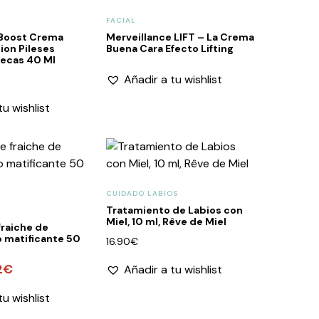
FACIAL
 Boost Crema
Merveillance LIFT – La Crema
ion Pileses
Buena Cara Efecto Lifting
Secas 40 Ml
Añadir a tu wishlist
tu wishlist
CUIDADO LABIOS
Tratamiento de Labios con
Miel, 10 ml, Rêve de Miel
raiche de
o matificante 50
16.90
€
2
€
El
Añadir a tu wishlist
o
precio
tu wishlist
al
actual
es: