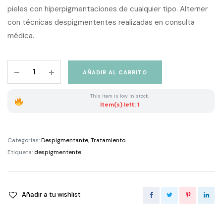
pieles con hiperpigmentaciones de cualquier tipo. Alterner
con técnicas despigmententes realizadas en consulta
médica.
NEORETIN
AÑADIR AL CARRITO
DISCROM
CONTROL
This item is low in stock.
TRANSITION
Item(s) left: 1
CREAM
quantity
Categorías:
Despigmentante
,
Tratamiento
Etiqueta:
despigmentente
Añadir a tu wishlist