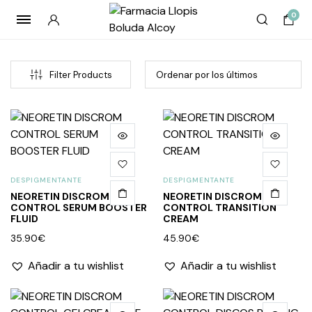
0
Filter Products
DESPIGMENTANTE
DESPIGMENTANTE
NEORETIN DISCROM
NEORETIN DISCROM
CONTROL SERUM BOOSTER
CONTROL TRANSITION
FLUID
CREAM
cio
cio
35.90
€
45.90
€
imo
imo
Añadir a tu wishlist
Añadir a tu wishlist