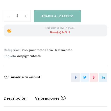
NEORETIN
AÑADIR AL CARRITO
DISCROM
CONTROL
This item is low in stock.
SERUM
Item(s) left: 1
BOOSTER
FLUID
quantity
Categorías:
Despigmentante
,
Facial
,
Tratamiento
Etiqueta:
despigmentente
Añadir a tu wishlist
Descripción
Valoraciones (0)