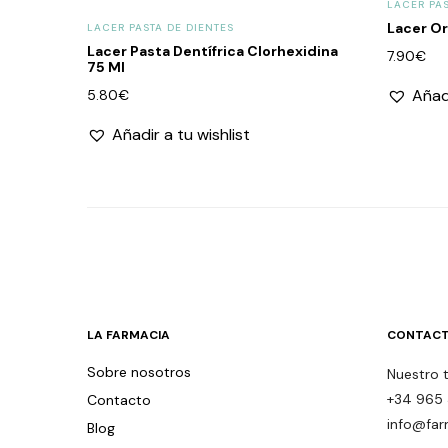
LACER PAS
Lacer Or
LACER PASTA DE DIENTES
Lacer Pasta Dentífrica Clorhexidina
7.90
€
75 Ml
Añadi
5.80
€
Añadir a tu wishlist
LA FARMACIA
CONTACT
Sobre nosotros
Nuestro 
+34 965 
Contacto
info@far
Blog