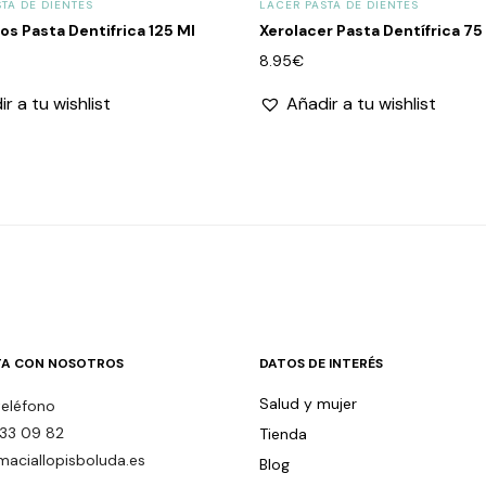
TA DE DIENTES
LACER PASTA DE DIENTES
os Pasta Dentifrica 125 Ml
Xerolacer Pasta Dentífrica 75
8.95
€
r a tu wishlist
Añadir a tu wishlist
A CON NOSOTROS
DATOS DE INTERÉS
Salud y mujer
teléfono
33 09 82
Tienda
maciallopisboluda.es
Blog