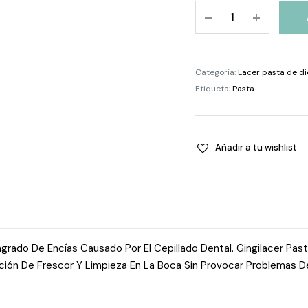
Lacer
Pasta
Gingilacer
125
Categoría:
Lacer pasta de di
Ml
Etiqueta:
Pasta
quantity
Añadir a tu wishlist
ngrado De Encías Causado Por El Cepillado Dental. Gingilacer Pas
ción De Frescor Y Limpieza En La Boca Sin Provocar Problemas D