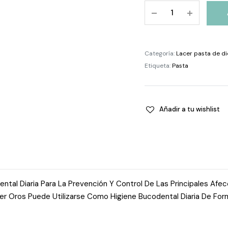
Lacer
Oros
Pasta
Dentifrica
Categoría:
Lacer pasta de di
125
Etiqueta:
Pasta
Ml
quantity
Añadir a tu wishlist
ntal Diaria Para La Prevención Y Control De Las Principales Afe
Lacer Oros Puede Utilizarse Como Higiene Bucodental Diaria De F