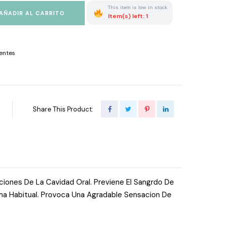
This item is low in stock.
AÑADIR AL CARRITO
Item(s) left: 1
entes
Share This Product:
cciones De La Cavidad Oral. Previene El Sangrdo De
orma Habitual. Provoca Una Agradable Sensacion De