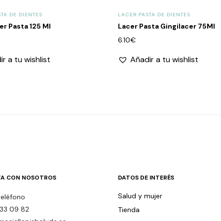
TA DE DIENTES
LACER PASTA DE DIENTES
er Pasta 125 Ml
Lacer Pasta Gingilacer 75Ml
6.10
€
r a tu wishlist
Añadir a tu wishlist
A CON NOSOTROS
DATOS DE INTERÉS
Salud y mujer
teléfono
33 09 82
Tienda