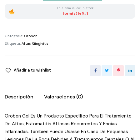
Oral
This item is low in stock.
15
Item(s) left: 1
Ml
quantity
Categoría:
Oroben
Etiqueta:
Aftas Gingivitis
Añadir a tu wishlist
Descripción
Valoraciones (0)
Oroben Gel Es Un Producto Específico Para El Tratamiento
De Aftas, Estomatitis Aftosas Recurrentes Y Encías
Inflamadas. También Puede Usarse En Caso De Pequeñas
Lesiones De La Boca Debidas A Tratamientos Dentales O Al