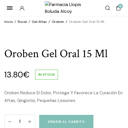
0
Inicio
/
Bucal
/
Gel Aftas
/
Oroben
/
Oroben Gel Oral 15 Ml
Oroben Gel Oral 15 Ml
13.80
€
IN STOCK
Oroben Reduce El Dolor, Protege Y Favorece La Curación En
Aftas, Gingivitis, Pequeñas Lesiones
Oroben
AÑADIR AL CARRITO
Gel