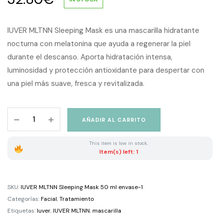
IUVER MLTNN Sleeping Mask es una mascarilla hidratante
nocturna con melatonina que ayuda a regenerar la piel
durante el descanso. Aporta hidratación intensa,
luminosidad y protección antioxidante para despertar con
una piel más suave, fresca y revitalizada.
IUVER
AÑADIR AL CARRITO
MLTNN
Sleeping
This item is low in stock.
Mask
Item(s) left: 1
Recarga-
Refill
Mascarilla
SKU:
IUVER MLTNN Sleeping Mask 50 ml envase-1
Hidratante
Categorías:
Facial
,
Tratamiento
Regeneradora
Etiquetas:
Iuver
,
IUVER MLTNN
,
mascarilla
50